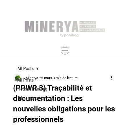
All Posts
Minerya
25 mars
3 min de lecture
All Posts
(PPWR 3) Traçabilité et
Housse Panibag
documentation : Les
Réglementation
nouvelles obligations pour les
professionnels