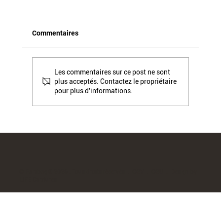
Commentaires
Les commentaires sur ce post ne sont
plus acceptés. Contactez le propriétaire
pour plus d'informations.
(PPWR 2) PFAS et substances
préoccupantes : Ce qui est désormais
interdit dans vos emballages
© Panibag® 2026 . Tous droits réservés .
CGV
.
CGU
. Design by
LIFE Captures