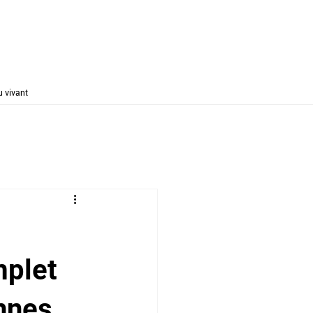
u vivant
mplet
nnes