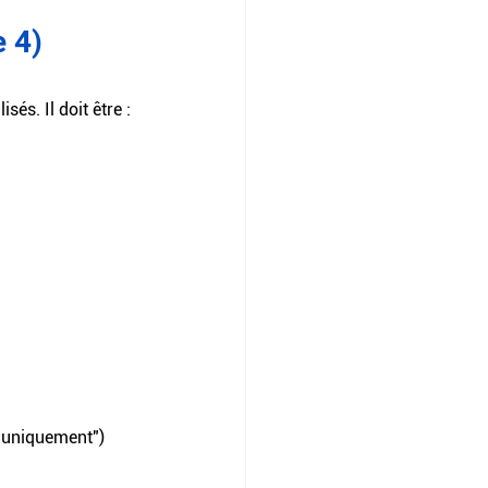
e 4)
és. Il doit être :
s uniquement")