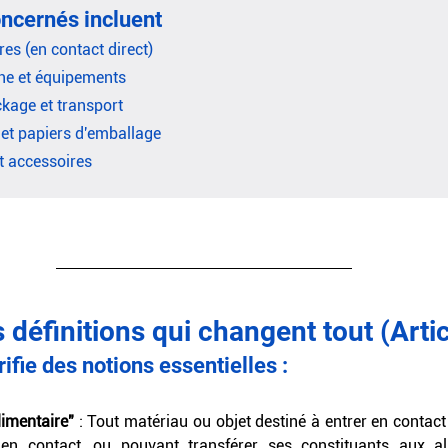
ncernés incluent
es (en contact direct)
ine et équipements
kage et transport
 et papiers d'emballage
t accessoires
 définitions qui changent tout (Artic
ifie des notions essentielles :
imentaire" 
: Tout matériau ou objet destiné à entrer en contact
 en contact, ou pouvant transférer ses constituants aux a