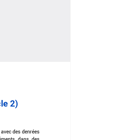
le 2)
 avec des denrées 
liments dans des 