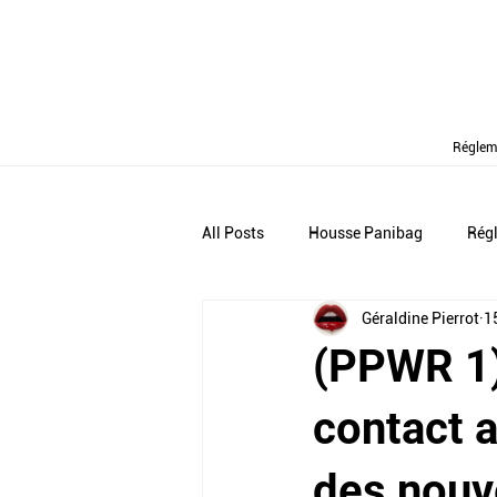
Réglem
All Posts
Housse Panibag
Rég
Géraldine Pierrot
15
(PPWR 1)
contact a
des nouv