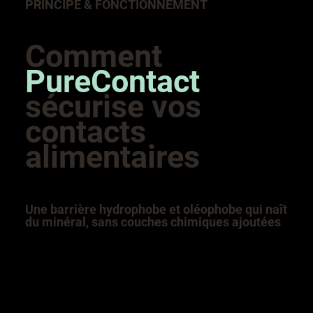
PRINCIPE & FONCTIONNEMENT
Comment
PureContact
sécurise vos
contacts
alimentaires
Une barrière hydrophobe et oléophobe qui naît
du minéral, sans couches chimiques ajoutées