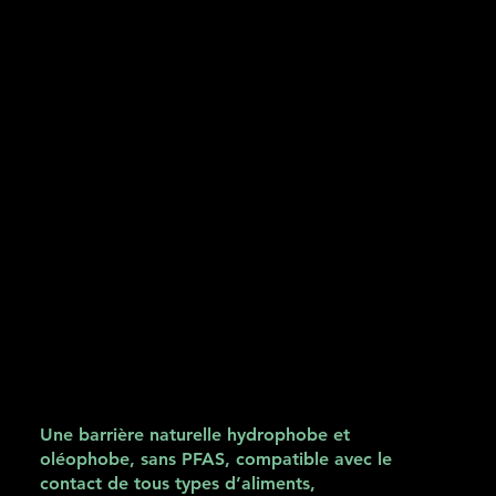
Les propriétés barrières naissent
du minéral, pas du traitement.
PURE CONTACT exploite la structure du carbonate
de calcium pour créer une
barrière hydrophobe
et
oléophobe directement dans la matière,
sans
couches chimiques ajoutées en surface. La
protection vient de la structure cristalline du
carbonate de calcium, et non d’additifs chimiques.
On remplace ainsi des traitements PFAS ou des
multicouches complexes par une solution minérale
homogène, spécifiquement conçue pour le contact
alimentaire.
RÉSULTAT
Une barrière naturelle hydrophobe et
oléophobe, sans PFAS, compatible avec le
contact de tous types d’aliments,