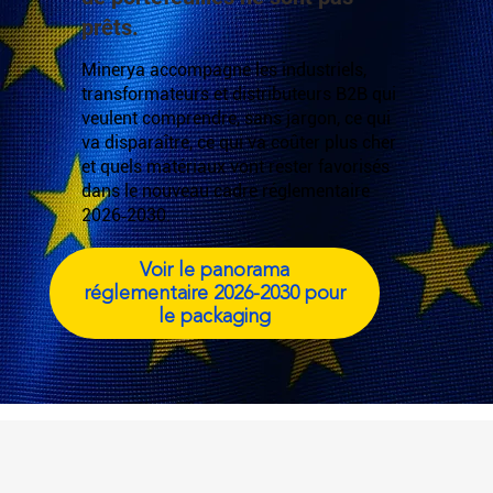
prêts.
Minerya accompagne les industriels,
transformateurs et distributeurs B2B qui
veulent comprendre, sans jargon, ce qui
va disparaître, ce qui va coûter plus cher
et quels matériaux vont rester favorisés
dans le nouveau cadre réglementaire
2026‑2030.
Voir le panorama
réglementaire 2026‑2030 pour
le packaging