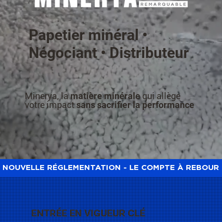
Papetier minéral •
Négociant • Distributeur
Minerya, la
matière minérale
qui allège
votre impact
sans sacrifier la performance
NOUVELLE RÉGLEMENTATION - LE COMPTE À REBOUR
ENTRÉE EN VIGUEUR CLÉ