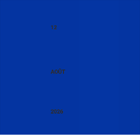
12
AOÛT
2026