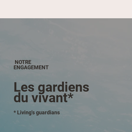
NOTRE
ENGAGEMENT
Les gardiens
du vivant*
* Living's guardians