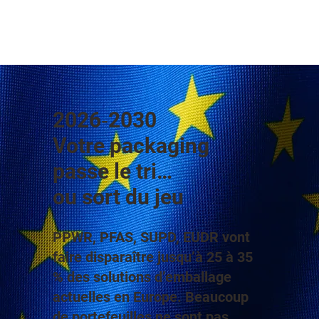
2026‑2030
Votre packaging
passe le tri…
ou sort du jeu
PPWR, PFAS, SUPD, EUDR vont
faire disparaître jusqu’à 25 à 35
% des solutions d’emballage
actuelles en Europe. Beaucoup
de portefeuilles ne sont pas